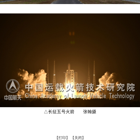
△长征五号火箭 张翰摄
【打印】
【关闭】