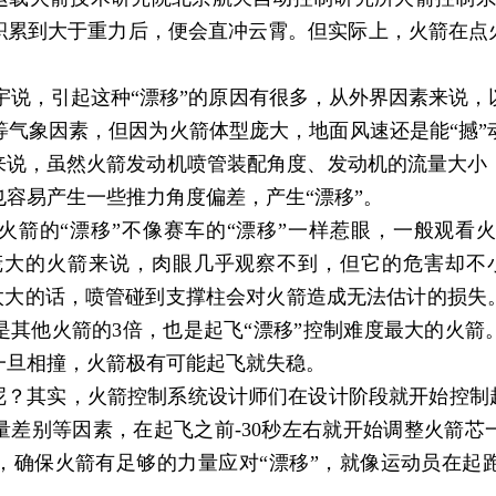
积累到大于重力后，便会直冲云霄。但实际上，火箭在点
宇说，引起这种“漂移”的原因有很多，从外界因素来说，
等气象因素，但因为火箭体型庞大，地面风速还是能“撼”
素来说，虽然火箭发动机喷管装配角度、发动机的流量大小
容易产生一些推力角度偏差，产生“漂移”。
箭的“漂移”不像赛车的“漂移”一样惹眼，一般观看
于庞大的火箭来说，肉眼几乎观察不到，但它的危害却不
量太大的话，喷管碰到支撑柱会对火箭造成无法估计的损
是其他火箭的3倍，也是起飞“漂移”控制难度最大的火
一旦相撞，火箭极有可能起飞就失稳。
？其实，火箭控制系统设计师们在设计阶段就开始控制起
量差别等因素，在起飞之前-30秒左右就开始调整火箭芯
，确保火箭有足够的力量应对“漂移”，就像运动员在起