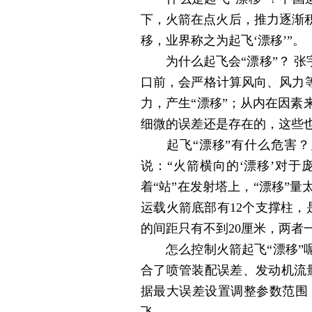
下，火箭在点火后，推力逐渐
移，业界称之为起飞‘漂移’”。
为什么起飞会“漂移”？ 张
口前，会严格计算风向、风力
力，产生“漂移”；从内在因
细微的误差还是存在的，这些也
起飞“漂移”有什么危害？火
说：“火箭横向的‘漂移’对
着“站”在发射塔上，“漂移”
运载火箭底部有12个支撑柱，
的间距只有不到20厘米，两者
怎么控制火箭起飞“漂移”呢
合了喷管装配误差、发动机流
据最大误差设置调整参数范围