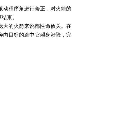
滚动程序角进行修正，对火箭的
算结束。
庞大的火箭来说都性命攸关。在
奔向目标的途中它殒身涉险，完