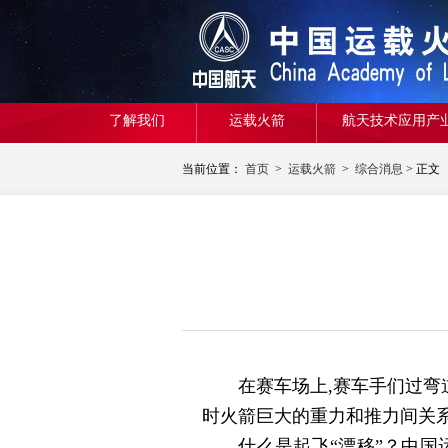
了解我们
运载火箭
航天技术应用产
当前位置：
首页
>
运载火箭
>
综合消息
> 正文
在赛车场上,赛车手们过弯道
时火箭巨大的重力和推力间关系
什么是起飞“漂移”？中国运