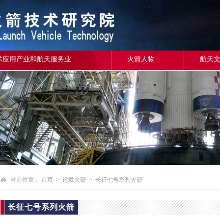
术应用产业和航天服务业
火箭人物
航天
当前位置：
首页
>
运载火箭
>
长征七号系列火箭
长征七号系列火箭